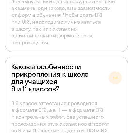
Все выпускники сдают государственные
экзамены одинаково, вне зависимости
от формы обучения. Чтобы сдать ЕГЭ
или ОГЭ, необходимо лично явиться
в школу, так как экзамены
в дистанционном формате пока
не проводятся.
Каковы особенности
прикрепления к школе
для учащихся
9 и 11 классов?
В 9 классе аттестация проводится
в формате ОГЭ, а в 11 — в формате ЕГЭ
и контрольных работ. Без успешного
прохождения этих экзаменов аттестат
за 9 или 11 класс не выдаётся. ОГЭ и ЕГЭ