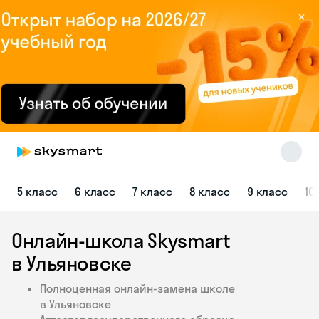
×
Skysmart Chat
5 класс
6 класс
7 класс
8 класс
9 класс
10
online
Онлайн-школа Skysmart
в Ульяновске
Полноценная онлайн-замена школе
в Ульяновске