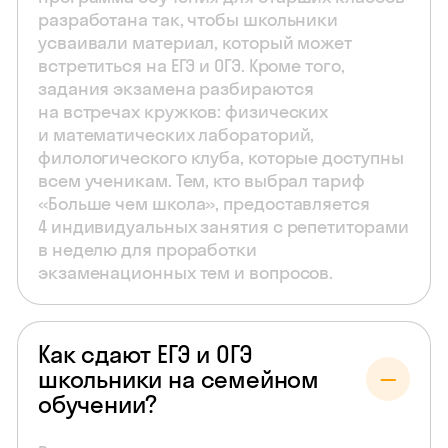
разработана так, чтобы школьники
усваивали материал, который может
встретиться на ЕГЭ и ОГЭ. Кроме того,
задания экзамена разбираются
на встречах кружков: физических
и математических лабораторий,
филологического клуба, которые доступны
всем ученикам. Тем, кто выбрал тариф
«Больше чем школа», предоставляется
4 индивидуальных занятия с репетиторами
в неделю для проработки
экзаменационных тем и вопросов.
Как сдают ЕГЭ и ОГЭ
школьники на семейном
обучении?