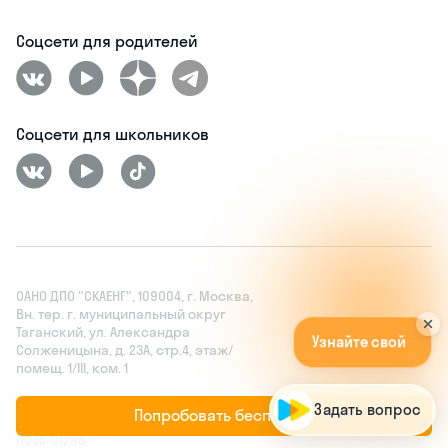
Соцсети для родителей
Соцсети для школьников
ОАНО ДПО "СКАЕНГ", 109004, г. Москва,
Вн. тер. г. муниципальный округ
У
з
н
а
й
т
е
с
в
о
й
у
р
о
в
е
н
ь
з
н
а
н
и
й
Таганский, ул. Александра
б
е
с
п
л
а
т
н
о
!
А
п
|
Солженицына, д. 23А, стр.4, этаж/
помещ. 1/III, ком. 1
Лицензия на осуществление
Задать вопрос
Попробовать бесплатно
образовательной деятельности No
Л035‑01298-