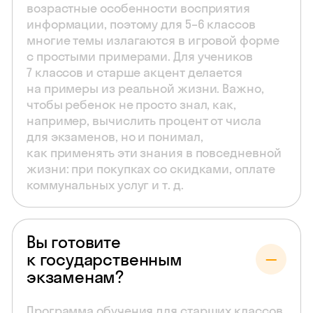
возрастные особенности восприятия
информации, поэтому для 5–6 классов
многие темы излагаются в игровой форме
с простыми примерами. Для учеников
7 классов и старше акцент делается
на примеры из реальной жизни. Важно,
чтобы ребенок не просто знал, как,
например, вычислить процент от числа
для экзаменов, но и понимал,
как применять эти знания в повседневной
жизни: при покупках со скидками, оплате
коммунальных услуг и т. д.
Вы готовите
к государственным
экзаменам?
Программа обучения для старших классов