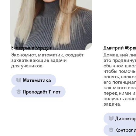
Екатерина Бордун
Дмитрий Абра
Экономист, математик, создаёт
Домашний ли
захватывающие задачи
это продвину
для учеников
обычной школ
чтобы помочь
понять, наско
Математика
его потенциал
как много во
Преподаёт 11 лет
перед ними и
получать зна
задача.
Директо
Контроли