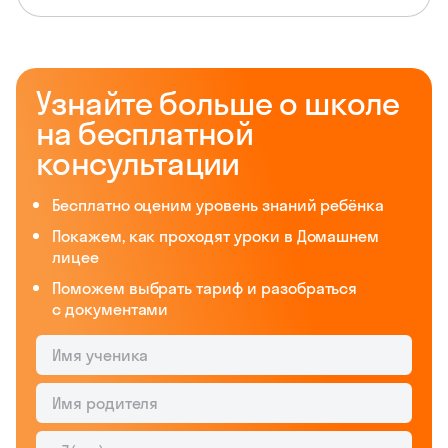
Узнайте больше о школе
на бесплатной
консультации
Бесплатно оценим уровень знаний ребёнка
Покажем, как проходят уроки в Домашнем
лицее
Поможем выбрать тариф и разобраться
с документами